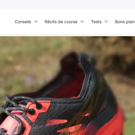
Conseils
Récits de course
Tests
Bons plan
ccueil
›
Test produits
›
Chaussures
›
Altra Mont Blanc: la performance pour l’Ult
Ultra Trail de Mon Jardin
Grand Tour du Bassin d’Arcachon