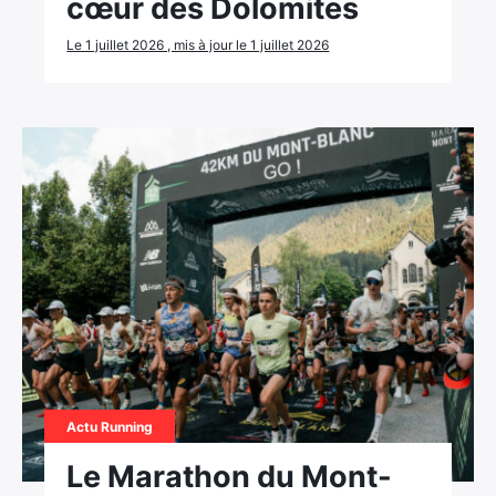
cœur des Dolomites
Le 1 juillet 2026 , mis à jour le 1 juillet 2026
Rechercher
:
Actu Running
Le Marathon du Mont-