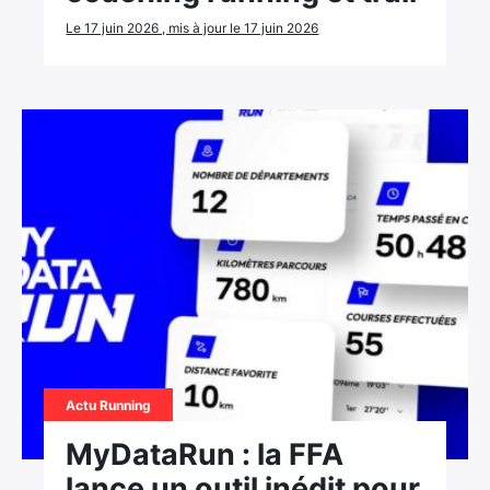
Le 17 juin 2026 , mis à jour le 17 juin 2026
Actu Running
MyDataRun : la FFA
lance un outil inédit pour