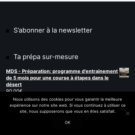
S’abonner à la newsletter
Ta prépa sur-mesure
MDS - Préparation: programme d'entrainement
de 5 mois pour une course à étapes dans le
désert
90,00
€
Nous utilisons des cookies pour vous garantir la meilleure
Programme d'entraînement sur-mesure au
expérience sur notre site web. Si vous continuez à utiliser ce
marathon (20 semaines)
site, nous supposerons que vous en êtes satisfait.
69,00
€
OK
BON CADEAU: Programme d’entraînement
Ultra Trail - plus de 100km