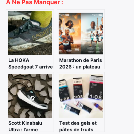
A Ne Pas Manquer :
La HOKA
Marathon de Paris
Speedgoat 7 arrive
2026 : un plateau
: évolution
élite historique
maîtrisée d’une
pour une édition
référence du trail
déjà record
technique
Scott Kinabalu
Test des gels et
Ultra : l’arme
pâtes de fruits