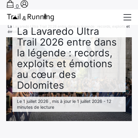
0
Actu Running
Accueil
›
Actu Running
›
La Lavaredo Ultra Trail 2026 entre dans la légende : records, exploits et
La Lavaredo Ultra
émotions au cœur des Dolomites
Conseils
Trail 2026 entre dans
Récits de course
la légende : records,
exploits et émotions
Tests
au cœur des
Bons plans
Dolomites
Actu Running
Le 1 juillet 2026 , mis à jour le 1 juillet 2026 - 12
TA PRÉPA SUR-MESURE
minutes de lecture