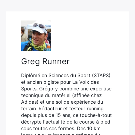
suisse pour les
Decathlon 1:0.8 :
longues sorties
mon avis après
trail
plusieurs
semaines
d’utilisation
Greg Runner
Diplômé en Sciences du Sport (STAPS)
et ancien pigiste pour La Voix des
Sports, Grégory combine une expertise
technique du matériel (affinée chez
Adidas) et une solide expérience du
terrain. Rédacteur et testeur running
depuis plus de 15 ans, ce touche-à-tout
décrypte l'actualité de la course à pied
sous toutes ses formes. Des 10 km
locaux aux exigences extrêmes du