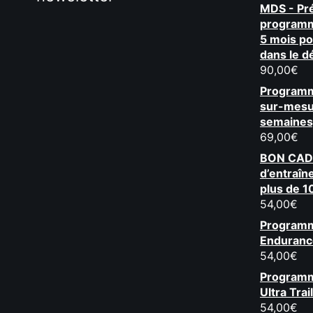
MDS - Pré
programm
5 mois po
dans le d
90,00
€
Programm
sur-mesu
semaines
69,00
€
BON CAD
d’entraîne
plus de 
54,00
€
Programm
Endurance
54,00
€
Programm
Ultra Tra
54,00
€