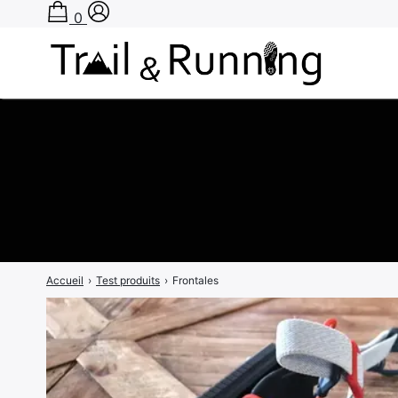
0
Rechercher
:
Accueil
›
Test produits
›
Frontales