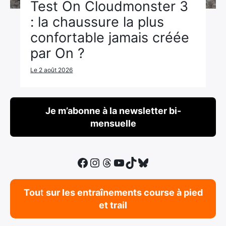
Test On Cloudmonster 3
Ultra Trail de Mon Jardin
: la chaussure la plus
Grand Tour du Bassin d’Arcachon
confortable jamais créée
par On ?
Le 2 août 2026
Je m’abonne à la newsletter bi-
mensuelle
Facebook
Instagram
Threads
YouTube
TikTok
Bluesky
Tou
t
sur les entraînements course à pied
et trail