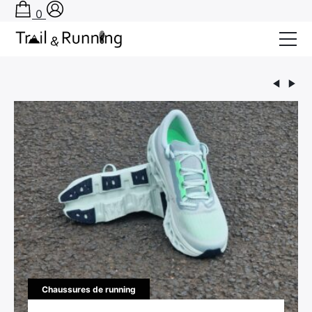
0
Conseils
Récits de course
Tests
Bons plans
Actu Running
TA PRÉPA SUR-MESURE
Chaussures de running