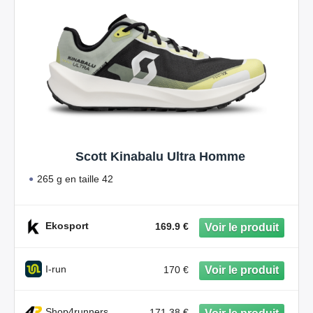
Scott Kinabalu Ultra Homme
265 g en taille 42
Ekosport
169.9 €
I-run
170 €
Shop4runners
171.38 €