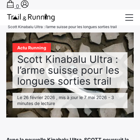
0
Accueil
›
Actu Running
›
Scott Kinabalu Ultra : l’arme suisse pour les longues sorties trail
Conseils
Actu Running
Récits de course
Scott Kinabalu Ultra :
Tests
l’arme suisse pour les
Bons plans
longues sorties trail
Actu Running
Le 26 février 2026 , mis à jour le 7 mai 2026 - 3
TA PRÉPA SUR-MESURE
minutes de lecture
Avec la nouvelle Kinabalu Ultra, SCOTT poursuit la