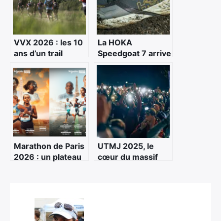
VVX 2026 : les 10
La HOKA
ans d’un trail
Speedgoat 7 arrive
nouvelle
: évolution
génération
maîtrisée d’une
référence du trail
technique
Marathon de Paris
UTMJ 2025, le
2026 : un plateau
cœur du massif
élite historique
bat fort
pour une édition
déjà record