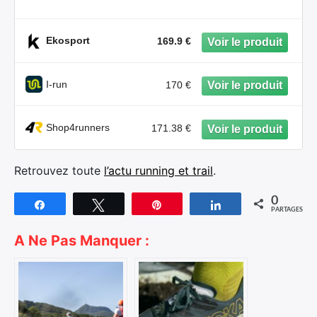
Ekosport
169.9 €
I-run
170 €
Shop4runners
171.38 €
Retrouvez toute
l’actu running et trail
.
0
Partagez
Tweetez
Épingle
Partagez
PARTAGES
A Ne Pas Manquer :