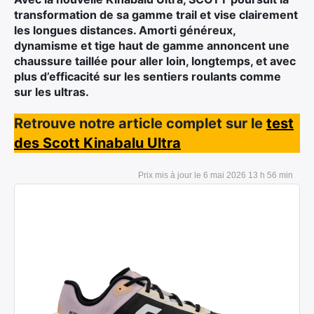
Ultra Trail de Mon Jardin
transformation de sa gamme trail et vise clairement
Grand Tour du Bassin d’Arcachon
les longues distances. Amorti généreux,
dynamisme et tige haut de gamme annoncent une
chaussure taillée pour aller loin, longtemps, et avec
plus d’efficacité sur les sentiers roulants comme
sur les ultras.
Retrouve notre article complet sur le
test
des Scott Kinabalu Ultra
6 mai 2026 13 h 56 min