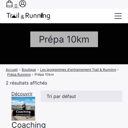
0
Conseils
Prépa 10km
Récits de course
Tests
Bons plans
Accueil
›
Boutique
›
Les programmes d'entrainement Trail & Running
›
Prépa Running
›
Prépa 10km
Actu Running
2 résultats affichés
Découvrir
TA PRÉPA SUR-MESURE
Coaching