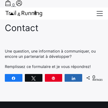
0
Accueil
›
Contact
Contact
Conseils
Récits de course
Tests
Une question, une information à communiquer, ou
encore un partenariat à développer?
Bons plans
Remplissez ce formulaire et je vous répondrez!
Actu Running
0
Partagez
Tweetez
Épingle
Partagez
TA PRÉPA SUR-MESURE
PARTAGES