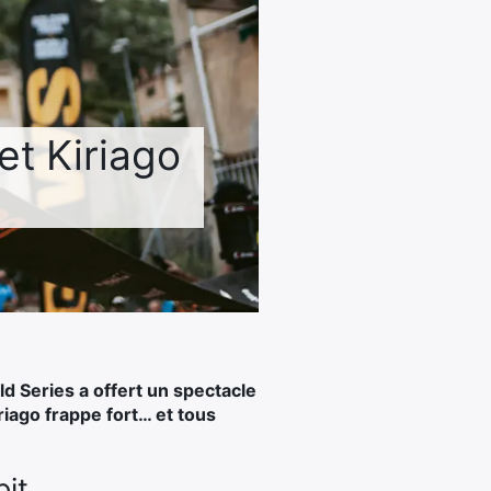
 et Kiriago
ld Series a offert un spectacle
riago frappe fort… et tous
it