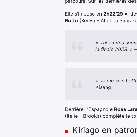
parcours. Sur les dernières desc
Elle s’impose en
2h22’29 »
, d
Rutto
(Kenya – Atletica Saluzzo
« J’ai eu des souc
la finale 2023. »
–
« Je me suis battu
Kisang
Derrière, l’Espagnole
Rosa Lara
(Italie – Brooks) complète le to
Kiriago en patro