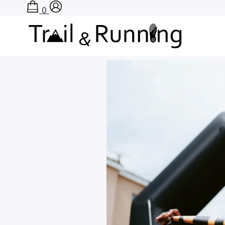
0
Accueil
›
Actu Running
›
Il Golfo dell’Iso
Rechercher
: