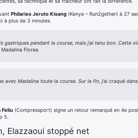
entes, sa technique et sa fraîcheur ont fait la différence.
evant
Philaries Jeruto Kisang
(Kenya – Run2gether) à 27 se
) à plus de 3 minutes.
is gastriques pendant la course, mais j’ai tenu bon. Cette vic
 Madalina Florea
e avec Madalina toute la course. Sur la fin, j’ai craqué dan
 Feliu
(Compressport) signe un retour remarqué en 4e posi
p 5.
n, Elazzaoui stoppé net