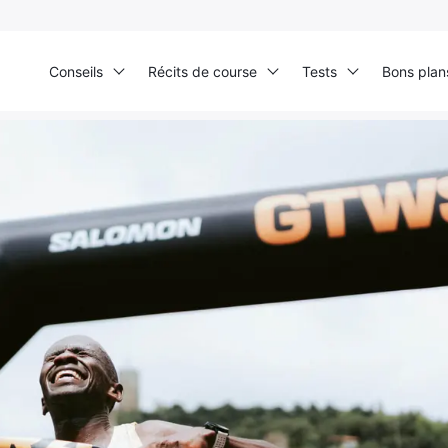
Conseils
Récits de course
Tests
Bons plan
la Trail 2025 : Florea et Kiriago règnent sous le soleil de Noli
Ultra Trail de Mon Jardin
Grand Tour du Bassin d’Arcachon