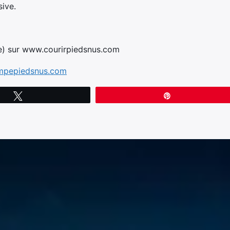
sive.
ite) sur www.courirpiedsnus.com
pepiedsnus.com
Tweetez
Épingle