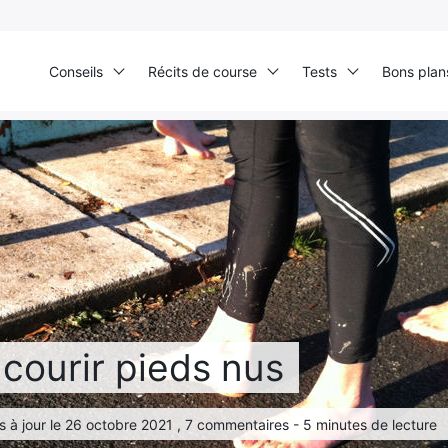
Conseils
Récits de course
Tests
Bons plan
Accueil
›
Test produits
›
Chaussures
›
J’ai testé: courir pieds nus
: courir pieds nus
Ultra Trail de Mon Jardin
Grand Tour du Bassin d’Arcachon
 à jour le 26 octobre 2021 , 7 commentaires - 5 minutes de lecture