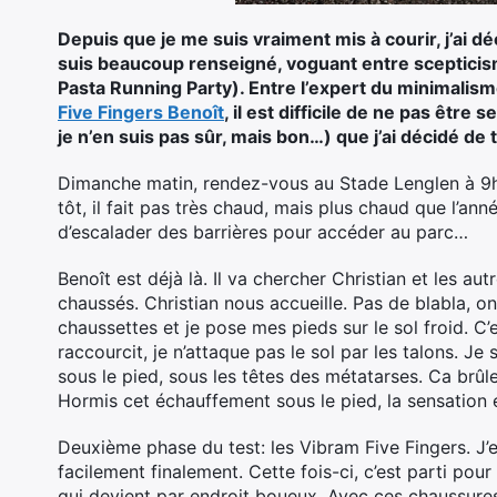
Depuis que je me suis vraiment mis à courir, j’ai 
suis beaucoup renseigné, voguant entre scepticisme
Pasta Running Party). Entre l’expert du minimalism
Five Fingers Benoît
, il est difficile de ne pas êtr
je n’en suis pas sûr, mais bon…) que j’ai décidé de
Dimanche matin, rendez-vous au Stade Lenglen à 9h
tôt, il fait pas très chaud, mais plus chaud que l’an
d’escalader des barrières pour accéder au parc…
Benoît est déjà là. Il va chercher Christian et les au
chaussés. Christian nous accueille. Pas de blabla, o
chaussettes et je pose mes pieds sur le sol froid. C’
raccourcit, je n’attaque pas le sol par les talons. J
sous le pied, sous les têtes des métatarses. Ca brû
Hormis cet échauffement sous le pied, la sensation es
Deuxième phase du test: les Vibram Five Fingers. J’e
facilement finalement. Cette fois-ci, c’est parti p
qui devient par endroit boueux. Avec ces chaussures 