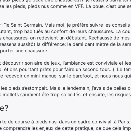
pose les pieds, pieds nus comme en VFF. La boue, c’est une s
ur l’île Saint Germain. Mais moi, je préfère suivre les conse
 autant, trop habitués au confort de leurs chaussures. La co
s chaussures, on redevient un débutant. Rechaussé de mes 
ressens aussitôt la différence: le demi centimètre de la seme
 porter une chaussure.
 découvrir son aire de jeux, l’ambiance est conviviale et l
moi étions pourtant prêts pour faire un second tour…). Le te
 recevoir un mini-manuel sur le barefoot, et nous nous qui
es pieds s’estompait. Mais le lendemain, j’avais de belles co
mollets sauraient été trop sollicités, et ensuite, les risqu
ce?
te de course à pieds nus, dans un cadre convivial, à Pari
e comprendre les enjeux de cette pratique, ce que cela impl