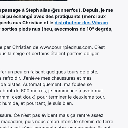
au passage à Steph alias @runnerfou). Depuis, je me
 j’ai pu échangé avec des pratiquants (merci aux
pieds nus Christian et le
distributeur des Vibram
our sorties pieds nus (heu, avecmoins de 10° degrés,
e par Christian de www.courirpiednus.com. C’est
us la neige et certains étaient parfois obliger
ffer un peu en faisant quelques tours de piste,
s refroidir. J’enlève mes chaussures et mes
rs de pistes. Automatiquement, ma foulée se
d. Au bout de 600 mètres, je commence à avoir mal
mmm, c’est doux) pour terminer le deuxième tour.
 humide, et pourtant, je suis bien.
ssure. Ce n’est pas évident mais ça rentre assez
 en macadam, puis nous empruntons le chemin de terre
t le sol, c’est incroyable. Aïe, une branche. Et oui,