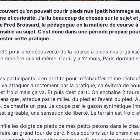
découvert qu’on pouvait courir pieds nus (petit hommage 
 et curiosité. J’ai lu beaucoup de choses sur le sujet et
e Fred Brossard, le pédagogue en la matière de course à 
e sensible au sujet. C’est donc dans une période propice p
 tester cette pratique…
30 pour une découverte de la course à pieds nus organisé
née dernière quand même. Car il y a 12 mois, Paris dormait so
tres participants. J’en profite pour m’échauffer et me réchau
n va attaquer directement par la pratique, ca évitera de nou
est froid mais ça va. Et puis c’est parti. On enchaîne 2 tou
e sens que j’attaque par le milieu du pied et l’avant du pie
le, ca chauffe un peu. Je coupe par le gazon synthétique (h
t agréable, une sensation de liberté. Le terrain est froid et
nfile les doigts de pieds de mes petits petons dans le chau
our faire un grand tour de parc. Nous courons sur le chemin
aux pieds (je peux dire chaussures?), je ressens parfaitemen