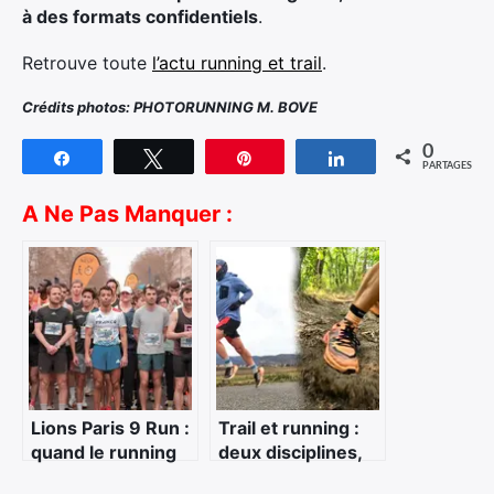
à des formats confidentiels
.
Retrouve toute
l’actu running et trail
.
Crédits photos: PHOTORUNNING M. BOVE
0
Partagez
Tweetez
Épingle
Partagez
PARTAGES
A Ne Pas Manquer :
Lions Paris 9 Run :
Trail et running :
quand le running
deux disciplines,
urbain s’engage
une même passion