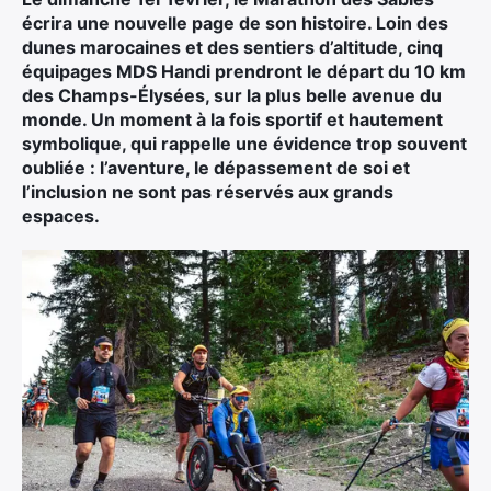
Ultra Trail de Mon Jardin
écrira une nouvelle page de son histoire. Loin des
Grand Tour du Bassin d’Arcachon
dunes marocaines et des sentiers d’altitude, cinq
équipages MDS Handi prendront le départ du 10 km
des Champs-Élysées, sur la plus belle avenue du
monde. Un moment à la fois sportif et hautement
symbolique, qui rappelle une évidence trop souvent
oubliée : l’aventure, le dépassement de soi et
l’inclusion ne sont pas réservés aux grands
espaces.