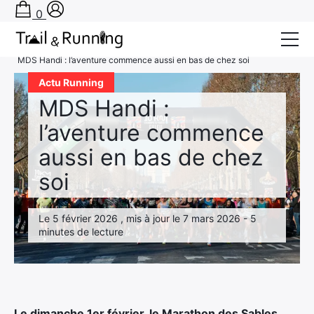
0
Accueil
›
Actu Running
›
MDS Handi : l’aventure commence aussi en bas de chez soi
Conseils
Actu Running
MDS Handi :
Récits de course
l’aventure commence
Tests
aussi en bas de chez
Bons plans
soi
Actu Running
Le 5 février 2026 , mis à jour le 7 mars 2026 - 5
TA PRÉPA SUR-MESURE
minutes de lecture
Le dimanche 1er février, le Marathon des Sables