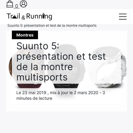
0
Accueil
›
Test produits
›
Montres
›
Suunto 5: présentation et test de la montre multisports
Conseils
Montres
Suunto 5:
Récits de course
présentation et test
Tests
de la montre
Bons plans
multisports
Actu Running
Le 23 mai 2019 , mis à jour le 2 mars 2020 - 3
TA PRÉPA SUR-MESURE
minutes de lecture