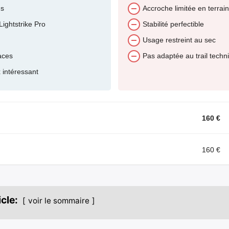
ns
Accroche limitée en terrai
ightstrike Pro
Stabilité perfectible
Usage restreint au sec
faces
Pas adaptée au trail techn
 intéressant
160 €
160 €
cle:
voir le sommaire