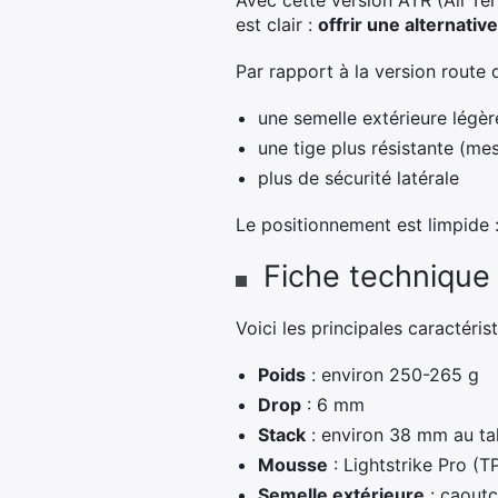
Avec cette version ATR (All Ter
est clair :
offrir une alternati
Par rapport à la version route 
une semelle extérieure légè
une tige plus résistante (me
plus de sécurité latérale
Le positionnement est limpide 
Fiche technique 
Voici les principales caractérist
Poids
: environ 250-265 g
Drop
: 6 mm
Stack
: environ 38 mm au ta
Mousse
: Lightstrike Pro (T
Semelle extérieure
: caoutc