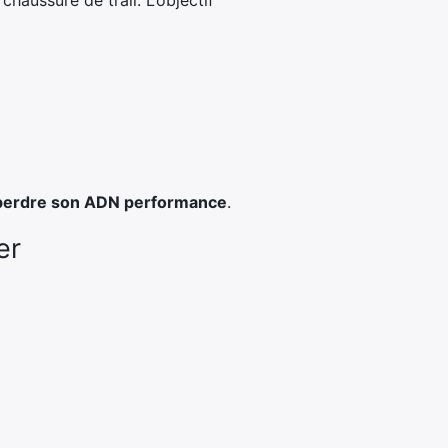
haussure de trail. L’objectif
s perdre son ADN performance
.
er