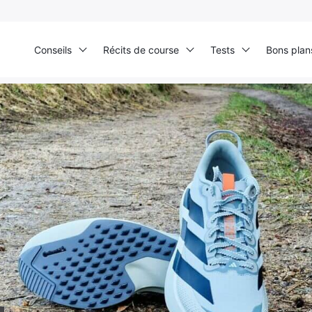
Conseils
Récits de course
Tests
Bons plan
unning
›
adidas Adizero Evo SL ATR : le test complet de la chaussure hybride qui
Ultra Trail de Mon Jardin
Grand Tour du Bassin d’Arcachon