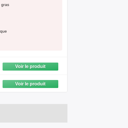
n gras
ique