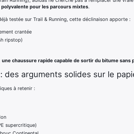
rain Running), adidas ne cherche pas à remplacer une vraie c
ve polyvalente pour les parcours mixtes
.
déjà testée sur Trail & Running, cette déclinaison apporte :
rement crantée
sh ripstop)
:
une chaussure rapide capable de sortir du bitume san
: des arguments solides sur le papi
iques à retenir :
lon
PE supercritique)
houc Continental