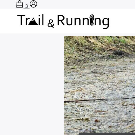
3
Accueil
›
Test produits
›
Chaussures de r
Rechercher
: