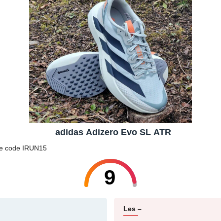
adidas Adizero Evo SL ATR
 le code IRUN15
9
Les –