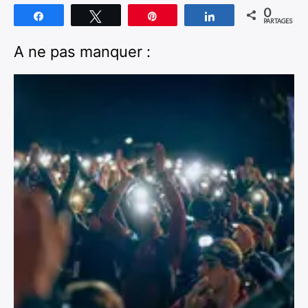
0
Partagez
Tweetez
Épingle
Partagez
PARTAGES
A ne pas manquer :
×
Rechercher
: