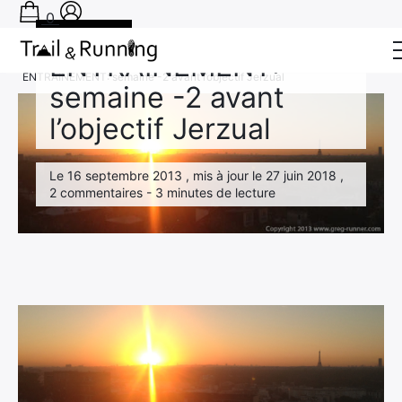
0
Expérience
ENTRAINEMENT:
Accueil
›
Expérience
›
ENTRAINEMENT: semaine -2 avant l’objectif Jerzual
semaine -2 avant
Conseils
l’objectif Jerzual
Récits de course
Le 16 septembre 2013 , mis à jour le 27 juin 2018 ,
Tests
2 commentaires - 3 minutes de lecture
Bons plans
Actu Running
TA PRÉPA SUR-MESURE