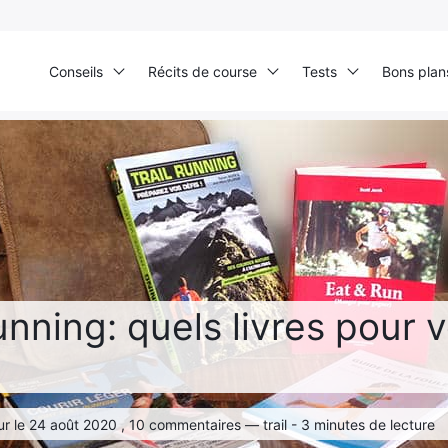
Conseils
Récits de course
Tests
Bons plan
Accueil
›
Test produits
›
Livres
›
Lecture running: quels livres pour votre rentrée
unning: quels livres pour v
Ultra Trail de Mon Jardin
Grand Tour du Bassin d’Arcachon
ur le 24 août 2020 , 10 commentaires — trail - 3 minutes de lecture