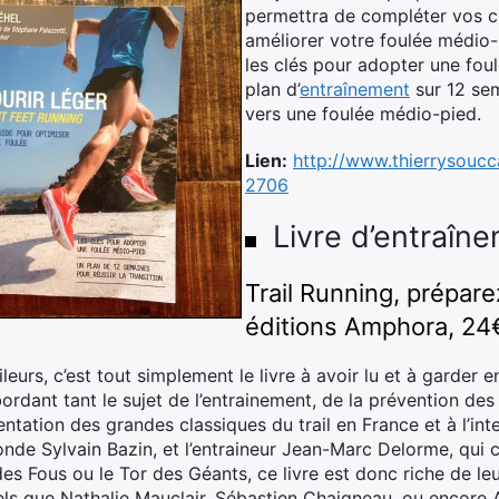
permettra de compléter vos c
améliorer votre foulée médio-
les clés pour adopter une foul
plan d’
entraînement
sur 12 sem
vers une foulée médio-pied.
Lien:
http://www.thierrysoucca
2706
Livre d’entraîn
Trail Running, prépare
éditions Amphora, 24
ileurs, c’est tout simplement le livre à avoir lu et à garder 
ordant tant le sujet de l’entrainement, de la prévention des 
entation des grandes classiques du trail en France et à l’int
nde Sylvain Bazin, et l’entraineur Jean-Marc Delorme, qui c
es Fous ou le Tor des Géants, ce livre est donc riche de l
tels que Nathalie Mauclair, Sébastien Chaigneau, ou encore 