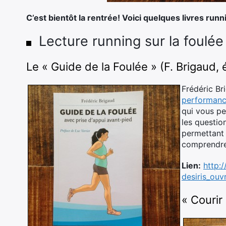
C’est bientôt la rentrée! Voici quelques livres run
Lecture running sur la foulée
Le « Guide de la Foulée » (F. Brigaud, 
Frédéric Br
performan
qui vous per
les questio
permettant 
comprendre
Lien:
http:
desiris_ouv
« Courir