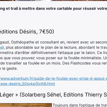
ning et trail à mettre dans votre cartable pour réussir vo
éditions Désiris, 7€50)
igaud, Osthéopathe et consultant en, revient avec un second
ce
), plus abordable sur le plan de la lecture, abordant le tra
mettra d’arrêter définitivement l’attaque par le talon. Ce li
ns que vous pouvez vous poser sur la foulée minimaliste. U
de travailler sa foulée en un mois. Des Flashcodes vous r
 le geste.
//www.adverbum.fr/guide-de-la-foulee-avec-prise-d-appui-a
rage-desiris_50svkp0lyih6.html
 Léger » (Solarberg Séhel, Editions Thierry
Toujours dans l’optique de tra