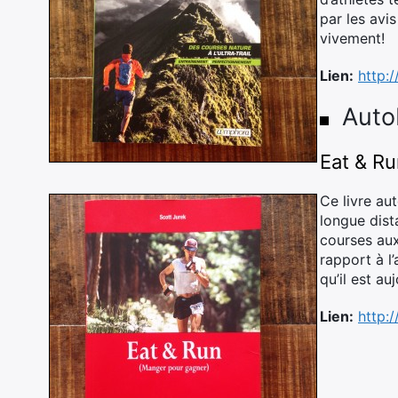
par les avi
vivement!
Lien:
http:
Auto
Eat & Ru
Ce livre au
longue dist
courses auxq
rapport à l’
qu’il est au
Lien:
http: