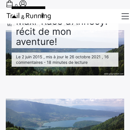
0
Trails & Ultra
Maxi-Race d’Annecy:
Accueil
›
Récits de Course
›
Trails & Ultra
›
Maxi-Race d’Annecy: récit de mon aventure!
récit de mon
Conseils
aventure!
Récits de course
Le 2 juin 2015 , mis à jour le 26 octobre 2021 , 16
Tests
commentaires - 18 minutes de lecture
Bons plans
Actu Running
TA PRÉPA SUR-MESURE