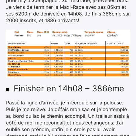
pour m’y accompagner. Sur l’estrade, je lève les bras.
Je viens de terminer la Maxi-Race avec ses 85km et
ses 5200m de dénivelé en 14h08. Je finis 386ème sur
2000 inscrits, et 1386 arrivants!
Finisher en 14h08 – 386ème
Passé la ligne d’arrivée, je m’écroule sur la pelouse.
Puis je me relève. Je défais mon sac et je contemple
au bord du lac le chemin accompli. Un traileur assis à
côté de moi me reconnaît et nous échangeons. J’ai
oublié son prénom, enfin je n crois pas lui avoir