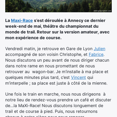
Ultra Trail de Mon Jardin
Grand Tour du Bassin d’Arcachon
La
Maxi-Race
s’est déroulée à Annecy ce dernier
week-end de mai, théâtre du championnat du
monde de trail. Retour sur la version amateur, avec
mon expérience de course.
Vendredi matin, je retrouve en Gare de Lyon
Julien
accompagné de son voisin Christophe, et
Fabrice
.
Nous discutons un peu avant de nous diriger chacun
dans notre rame en nous promettant de nous
retrouver au wagon-bar. Je m’installe à ma place et
quelques minutes plus tard, c’est
Vincent
qui
m’interpelle ; sa place est juste à côté de la mienne.
Une fois le train en marche, nous nous dirigeons à
notre lieu de rendez-vous prendre un café et discuter
de…la MaXi-Race! Nous discutons longuement de
trail et de course à pied. Puis, nous retournons
chacun à notre siège pour nous reposer.