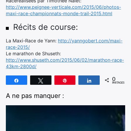
Raceréalisées par Timothée Nalet:
http://www.peignee-verticale.com/2015/06/photos-
maxi-race-championnats-monde-trail-2015.html
Récits de course:
La Maxi-Race de Yann:
http://yanngobert.com/maxi-
race-2015/
Le marathon de Shuseth:
http://www.shuseth.com/2015/06/02/marathon-race-
43km-2800d/
0
Partagez
Tweetez
Épingle
Partagez
PARTAGES
A ne pas manquer :