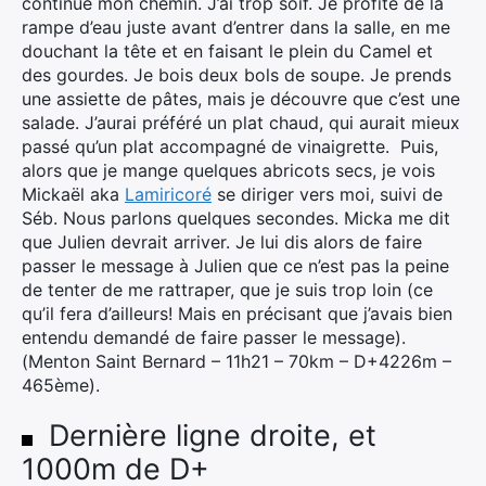
continue mon chemin. J’ai trop soif. Je profite de la
rampe d’eau juste avant d’entrer dans la salle, en me
douchant la tête et en faisant le plein du Camel et
des gourdes. Je bois deux bols de soupe. Je prends
une assiette de pâtes, mais je découvre que c’est une
salade. J’aurai préféré un plat chaud, qui aurait mieux
passé qu’un plat accompagné de vinaigrette. Puis,
alors que je mange quelques abricots secs, je vois
Mickaël aka
Lamiricoré
se diriger vers moi, suivi de
Séb. Nous parlons quelques secondes. Micka me dit
que Julien devrait arriver. Je lui dis alors de faire
passer le message à Julien que ce n’est pas la peine
de tenter de me rattraper, que je suis trop loin (ce
qu’il fera d’ailleurs! Mais en précisant que j’avais bien
entendu demandé de faire passer le message).
(Menton Saint Bernard – 11h21 – 70km – D+4226m –
465ème).
Dernière ligne droite, et
1000m de D+