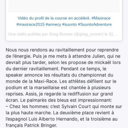
Vidéo du profil de la course en accéléré. #Maxirace
#maxirace2015 #annecy #suunto #SuuntoAdventure
Une vidéo publiée par Greg Runner (@greg_runner) le
31 Mai 2015 à 9h53 PDT
Nous nous rendons au ravitaillement pour reprendre
de l’énergie. Puis je me mets à attendre Julien, qui ne
devrait plus tarder, selon les propose de mickaël lors
du dernier ravitaillement. Pendant ce temps, le
speaker annonce les résultats du championnat du
monde de la Maxi-Race. Les athlètes défilent sur le
podium et la marseillaise est chantée à plusieurs
reprises. Assis, je regarde la rediffusion sur grand
écran. Le palmarès des bleus est impressionnant:
– Chez les hommes: c’est Sylvain Court qui monte sur
la plus haute marche. La deuxième place revient à
l’espagnol Luis Alberto Hernando, et la troisième au
français Patrick Bringer.