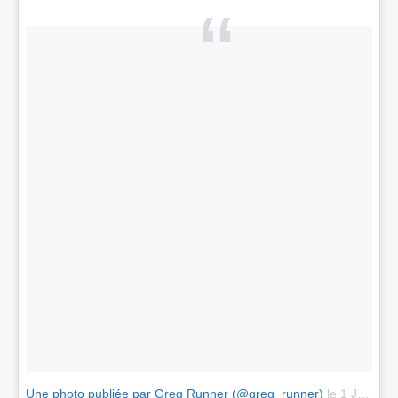
Une photo publiée par Greg Runner (@greg_runner)
le
1 Juin 2015 à 0h34 PDT