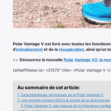
Polar Vantage V est livré avec toutes les fonction
d’
entraînement
et de la
récupération
, ainsi qu’un 
>>
Découvrez la nouvelle
Polar Vantage V2: la mo
[all4affiliates id= »31570″ title= »Polar Vantage V »]
Au sommaire de cet article:
1
Caractéristiques techniques de la Polar Vantage V
2
Une montre running GPS à la pointe de la technologie
3
Polar Vantage V: une mesure de la fréquence cardia