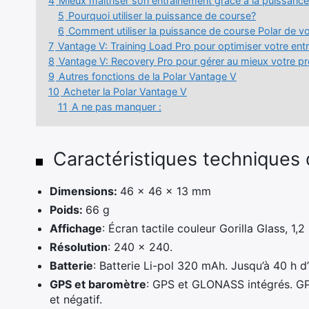
4
Mieux maîtriser son entraînement grâce à la puissance
5
Pourquoi utiliser la puissance de course?
6
Comment utiliser la puissance de course Polar de v
7
Vantage V: Training Load Pro pour optimiser votre ent
8
Vantage V: Recovery Pro pour gérer au mieux votre pr
9
Autres fonctions de la Polar Vantage V
10
Acheter la Polar Vantage V
11
A ne pas manquer :
Caractéristiques techniques 
Dimensions:
46 x 46 x 13 mm
Poids:
66 g
Affichage
: Écran tactile couleur Gorilla Glass, 1,2
Résolution
: 240 x 240.
Batterie
: Batterie Li-pol 320 mAh. Jusqu’à 40 h
GPS et baromètre
: GPS et GLONASS intégrés. GPS
et négatif.