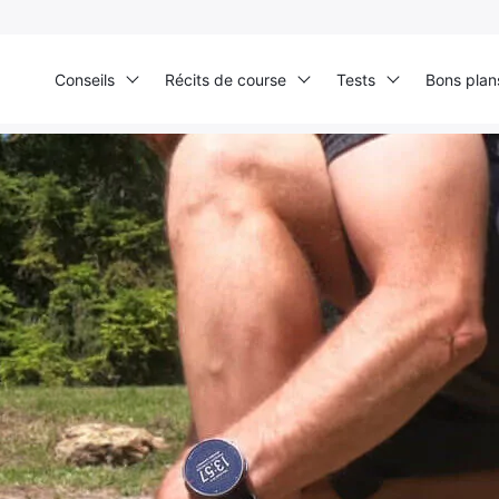
Conseils
Récits de course
Tests
Bons plan
Test produits
›
Montres
›
Polar Vantage V: la montre running pour la performan
Ultra Trail de Mon Jardin
Grand Tour du Bassin d’Arcachon