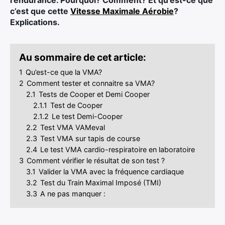
l’endurance. Pourquoi? Comment? Et qu’est-ce que
Ultra Trail de Mon Jardin
c’est que cette
Vitesse Maximale Aérobie
?
Grand Tour du Bassin d’Arcachon
Explications.
Au sommaire de cet article:
1
Qu’est-ce que la VMA?
2
Comment tester et connaitre sa VMA?
2.1
Tests de Cooper et Demi Cooper
2.1.1
Test de Cooper
2.1.2
Le test Demi-Cooper
2.2
Test VMA VAMeval
2.3
Test VMA sur tapis de course
2.4
Le test VMA cardio-respiratoire en laboratoire
3
Comment vérifier le résultat de son test ?
3.1
Valider la VMA avec la fréquence cardiaque
3.2
Test du Train Maximal Imposé (TMI)
3.3
A ne pas manquer :