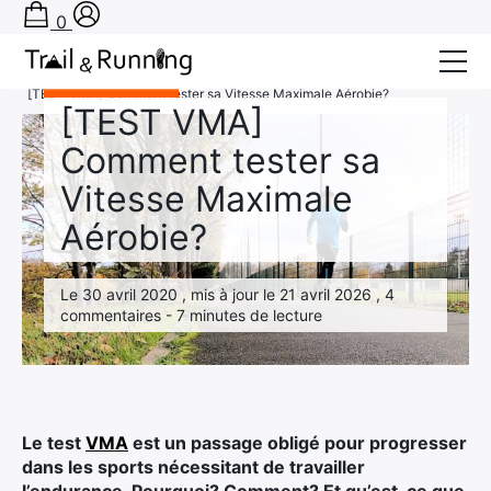
0
Accueil
›
Entraînement
›
Entraînement
[TEST VMA] Comment tester sa Vitesse Maximale Aérobie?
[TEST VMA]
Conseils
Comment tester sa
Récits de course
Vitesse Maximale
Tests
Aérobie?
Bons plans
Le 30 avril 2020 , mis à jour le 21 avril 2026 , 4
Actu Running
commentaires - 7 minutes de lecture
TA PRÉPA SUR-MESURE
Le test
VMA
est un passage obligé pour progresser
dans les sports nécessitant de travailler