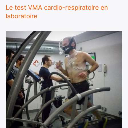
Le test VMA cardio-respiratoire en
laboratoire
×
Rechercher
: