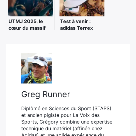
UTMJ 2025, le
Test à venir :
cœur du massif
adidas Terrex
bat fort
Agravic 3 –
première prise en
main
Greg Runner
Diplômé en Sciences du Sport (STAPS)
et ancien pigiste pour La Voix des
Sports, Grégory combine une expertise
technique du matériel (affinée chez
Adidas) et une solide expérience du