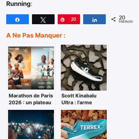
Running
:
20
Partagez
Tweetez
Épingle
20
Partagez
PARTAGES
A Ne Pas Manquer :
Marathon de Paris
Scott Kinabalu
2026 : un plateau
Ultra : l’arme
élite historique
suisse pour les
pour une édition
longues sorties
déjà record
trail