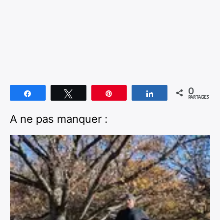
0
Partagez
Tweetez
Épingle
Partagez
PARTAGES
A ne pas manquer :