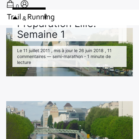
0
Expérience
Préparation Lille:
Accueil
›
Expérience
›
Préparation Lille: Semaine 1
Semaine 1
Conseils
Récits de course
Le 11 juillet 2011 , mis à jour le 26 juin 2018 , 11
commentaires — semi-marathon - 1 minute de
Tests
lecture
Bons plans
Actu Running
TA PRÉPA SUR-MESURE