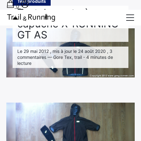
Test produits
0
Test: la veste à
capuche X-RUNNING
Accueil
›
Test produits
›
Test: la veste à capuche X-RUNNING GT AS
GT AS
Conseils
Récits de course
Le 29 mai 2012 , mis à jour le 24 août 2020 , 3
commentaires — Gore Tex, trail - 4 minutes de
Tests
lecture
Bons plans
Actu Running
TA PRÉPA SUR-MESURE