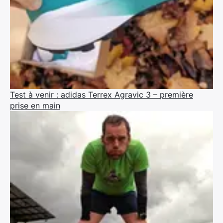
×
Test à venir : adidas Terrex Agravic 3 – première
prise en main
Rechercher
: