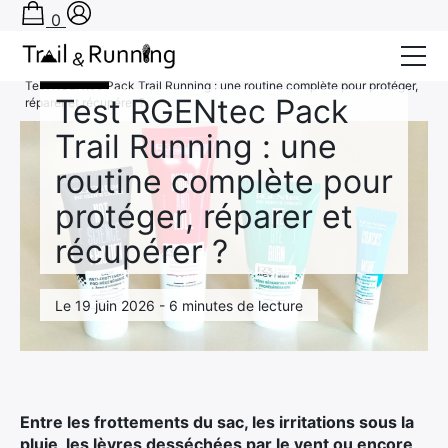
0
Accueil
›
Test produits
›
Soins
›
Soins
Test RGENtec Pack Trail Running : une routine complète pour protéger,
Test RGENtec Pack
réparer et récupérer ?
Conseils
Trail Running : une
Récits de course
routine complète pour
Tests
protéger, réparer et
récupérer ?
Bons plans
Actu Running
Le 19 juin 2026 - 6 minutes de lecture
TA PRÉPA SUR-MESURE
Entre les frottements du sac, les irritations sous la
pluie, les lèvres desséchées par le vent ou encore