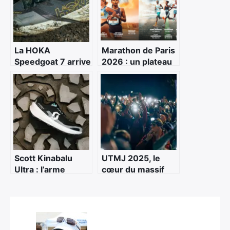
La HOKA
Marathon de Paris
Speedgoat 7 arrive
2026 : un plateau
: évolution
élite historique
maîtrisée d’une
pour une édition
référence du trail
déjà record
technique
Scott Kinabalu
UTMJ 2025, le
Ultra : l’arme
cœur du massif
suisse pour les
bat fort
longues sorties
trail