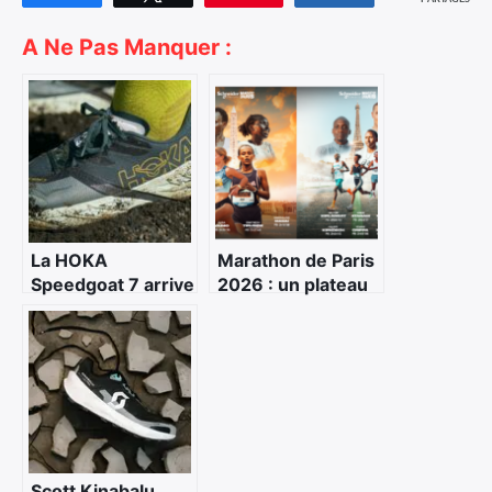
A Ne Pas Manquer :
La HOKA
Marathon de Paris
Speedgoat 7 arrive
2026 : un plateau
: évolution
élite historique
maîtrisée d’une
pour une édition
référence du trail
déjà record
technique
Scott Kinabalu