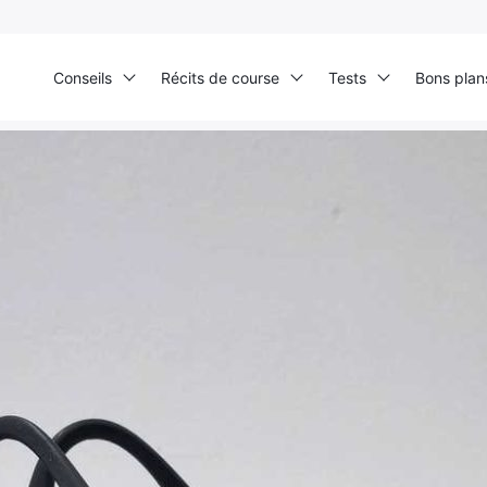
Conseils
Récits de course
Tests
Bons plan
Accueil
›
Test produits
›
Audio
›
Aftershokz Trekz Air: un son à part [TEST]
Ultra Trail de Mon Jardin
Grand Tour du Bassin d’Arcachon