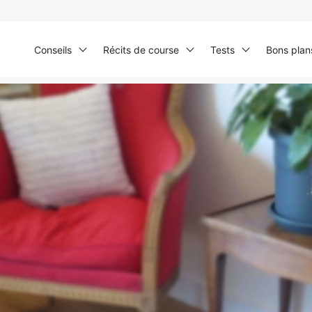
Conseils
Récits de course
Tests
Bons plan
›
Electrostimulation
›
Électrostimulation: comment l’intégrer dans votre préparatio
Ultra Trail de Mon Jardin
Grand Tour du Bassin d’Arcachon