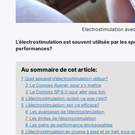
Electrostimulation ave
L’électrostimulation est souvent utilisée par les s
performances?
Au sommaire de cet article:
1
Quel appareil d’électrostimulation utiliser?
2
Le Compex Runner, pour s’y mettre
3
Le Compex SP 6.0 pour aller plus loin
4
L’électrostimulation: qu’est-ce que c’est?
5
L’électrostimulation: est-ce efficace?
6
Les avantages de l’électrostimulation
7
Les limites de l’électrostimulation
8
Les gains de performance envisageables
9
L’électrostimulation en course à pied et en trail: pour q