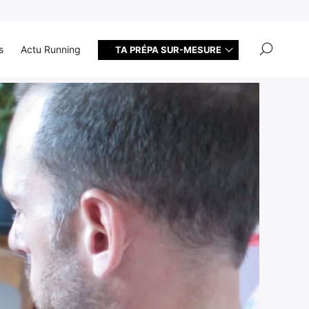
×
s
Actu Running
TA PRÉPA SUR-MESURE
n trail ou course à pied?