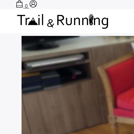
0
Accueil
›
Test produits
Rechercher
: