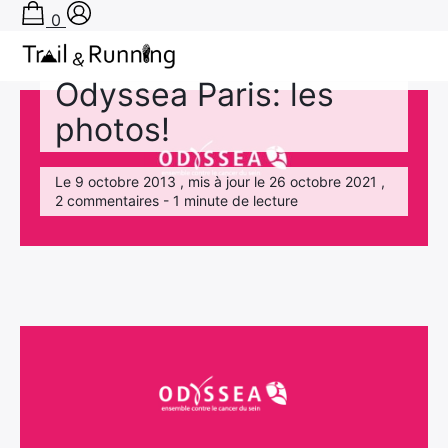
0
Expérience
Accueil
›
Expérience
›
Odyssea Paris: les photos!
Odyssea Paris: les
Conseils
photos!
Récits de course
Le 9 octobre 2013 , mis à jour le 26 octobre 2021 ,
Tests
2 commentaires - 1 minute de lecture
Bons plans
Actu Running
TA PRÉPA SUR-MESURE