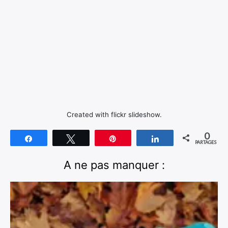
Created with flickr slideshow.
0
Partagez
Tweetez
Épingle
Partagez
PARTAGES
A ne pas manquer :