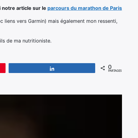
 notre article sur le
parcours du marathon de Paris
ec liens vers Garmin) mais également mon ressenti,
ls de ma nutritioniste.
0
Partagez
PARTAGES