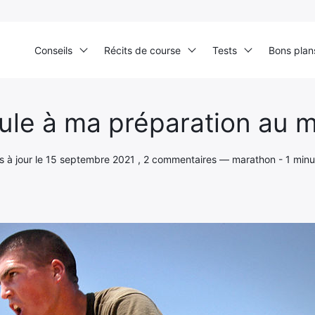
Conseils
Récits de course
Tests
Bons plan
Accueil
›
Expérience
›
Préambule à ma préparation au marathon
le à ma préparation au 
mis à jour le 15 septembre 2021 , 2 commentaires — marathon - 1 minu
Ultra Trail de Mon Jardin
Grand Tour du Bassin d’Arcachon