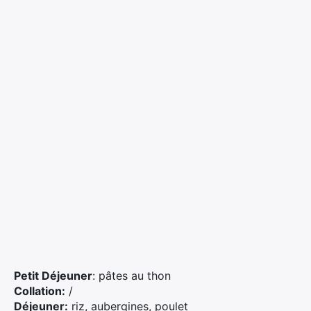
×
Rechercher
:
Petit Déjeuner
: pâtes au thon
Collation:
/
Déjeuner:
riz, aubergines, poulet