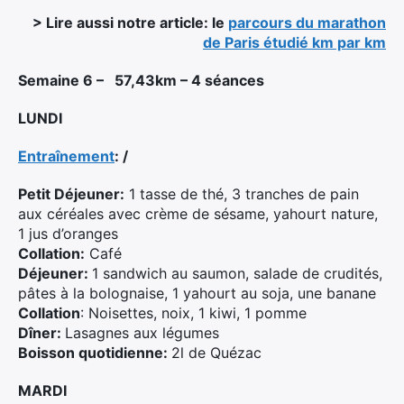
> Lire aussi notre article: le
parcours du marathon
de Paris étudié km par km
Semaine 6 – 57,43km – 4 séances
LUNDI
Entraînement
: /
Petit Déjeuner:
1 tasse de thé, 3 tranches de pain
aux céréales avec crème de sésame, yahourt nature,
1 jus d’oranges
Collation:
Café
Déjeuner:
1 sandwich au saumon, salade de crudités,
pâtes à la bolognaise, 1 yahourt au soja, une banane
Collation
: Noisettes, noix, 1 kiwi, 1 pomme
Dîner:
Lasagnes aux légumes
Boisson quotidienne:
2l de Quézac
MARDI