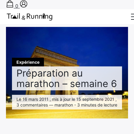
0
Accueil
›
Expérience
›
Préparation au marathon – semaine 6
Conseils
Récits de course
Tests
Expérience
Préparation au
Bons plans
marathon – semaine 6
Actu Running
TA PRÉPA SUR-MESURE
Le 16 mars 2011 , mis à jour le 15 septembre 2021 ,
3 commentaires — marathon - 3 minutes de lecture