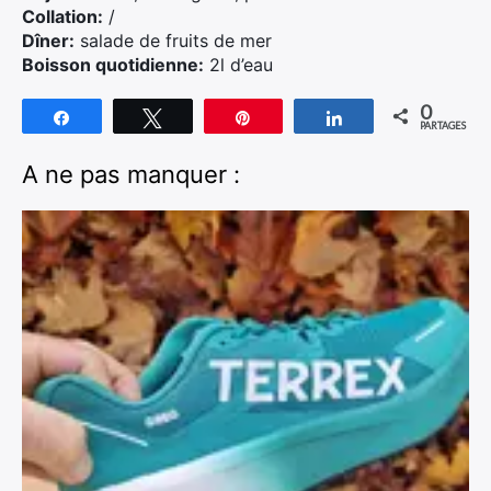
Collation:
/
Dîner:
salade de fruits de mer
Boisson quotidienne:
2l d’eau
0
Partagez
Tweetez
Épingle
Partagez
PARTAGES
A ne pas manquer :