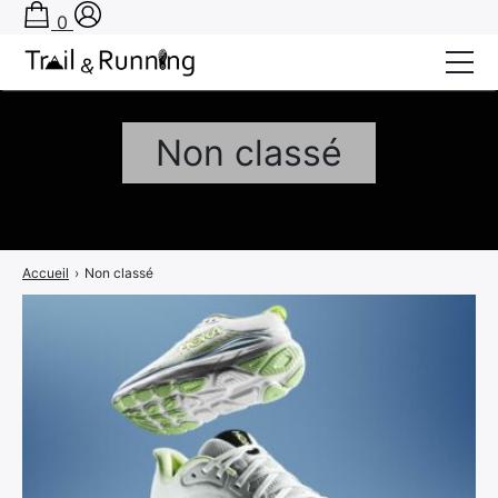
0
Conseils
Non classé
Récits de course
Tests
Bons plans
Accueil
›
Non classé
Actu Running
TA PRÉPA SUR-MESURE