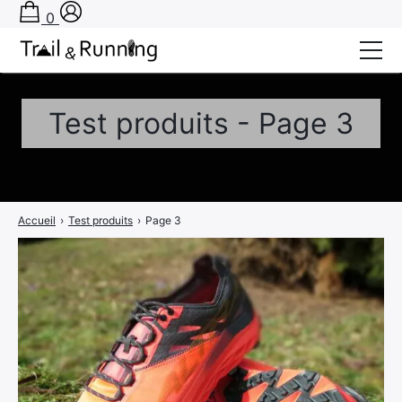
0
Conseils
Test produits - Page 3
Récits de course
Tests
Bons plans
Accueil
›
Test produits
›
Page 3
Actu Running
TA PRÉPA SUR-MESURE