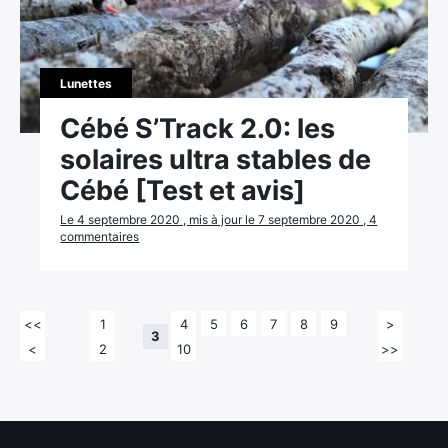
Lunettes
Cébé S’Track 2.0: les
solaires ultra stables de
Cébé [Test et avis]
Le 4 septembre 2020 , mis à jour le 7 septembre 2020 , 4
commentaires
<<
1
4
5
6
7
8
9
>
3
<
2
10
>>