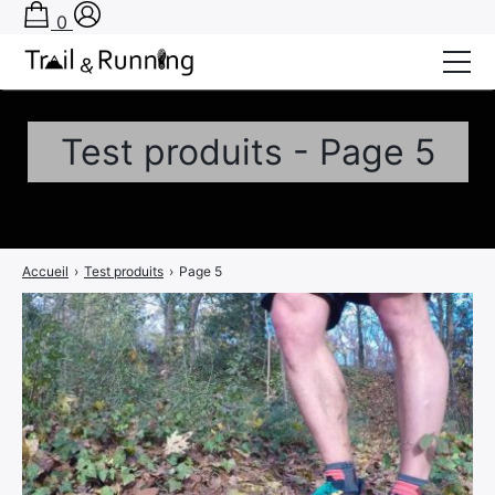
0
Conseils
Test produits - Page 5
Récits de course
Tests
Bons plans
Accueil
›
Test produits
›
Page 5
Actu Running
TA PRÉPA SUR-MESURE