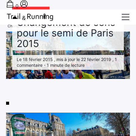
0
Actu Running
Changement de sens
Accueil
›
Actu Running
›
Changement de sens pour le semi de Paris 2015
pour le semi de Paris
Conseils
2015
Récits de course
Le 18 février 2015 , mis à jour le 22 février 2019 , 1
Tests
commentaire - 1 minute de lecture
Bons plans
Actu Running
TA PRÉPA SUR-MESURE