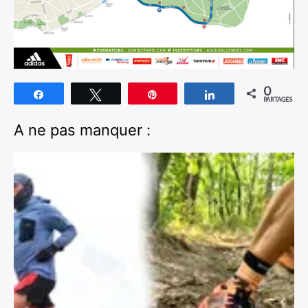
0
Partagez
Tweetez
Épingle
Partagez
PARTAGES
A ne pas manquer :